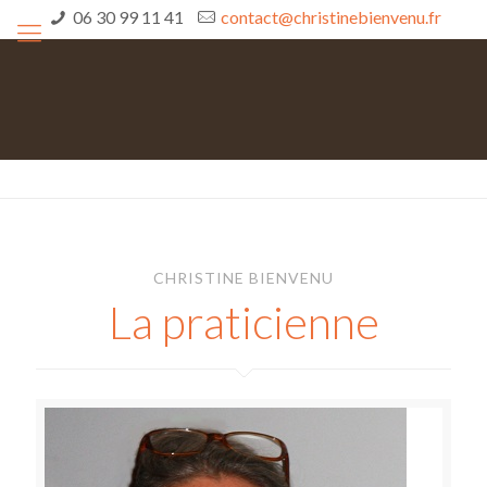
06 30 99 11 41
contact@christinebienvenu.fr
CHRISTINE BIENVENU
La praticienne